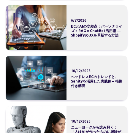
6/7/2026
ECとAIの交差点：パーソナライ
ズ × RAG × ChatBot活用術 ―
ShopifyのUXを革新する方法
10/12/2025
ヘッドレスECのトレンドと、
Sanityを活用した実践例 ‒ 根拠
付き解説
10/12/2025
ニューヨークから読み解く：
「人はAIが作ったものに興味が